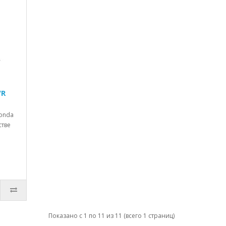
VR
Honda
стве
Показано с 1 по 11 из 11 (всего 1 страниц)