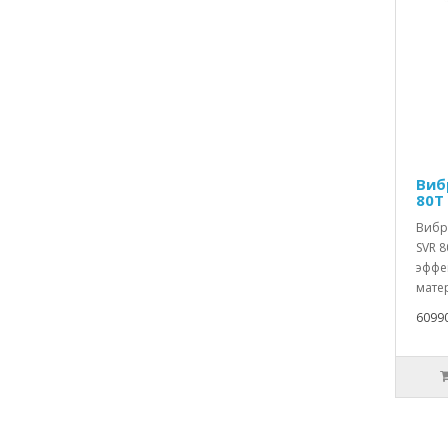
Виб
80T
Вибр
SVR 8
эффе
матер
6099