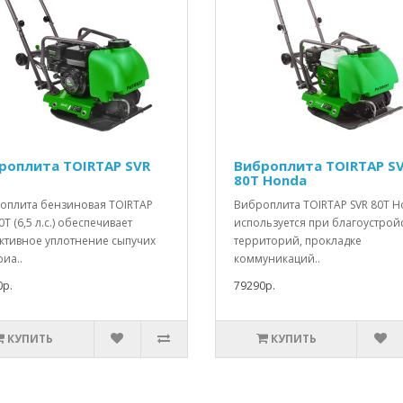
роплита TOIRTAP SVR
Виброплита TOIRTAP S
80T Honda
оплита бензиновая TOIRTAP
Виброплита TOIRTAP SVR 80T 
0T (6,5 л.с.) обеспечивает
используется при благоустрой
ктивное уплотнение сыпучих
территорий, прокладке
иа..
коммуникаций..
0р.
79290р.
КУПИТЬ
КУПИТЬ