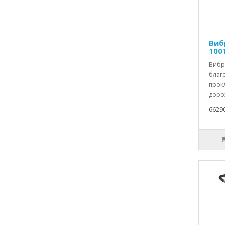
Виб
100
Вибр
благ
прок
доро
6629