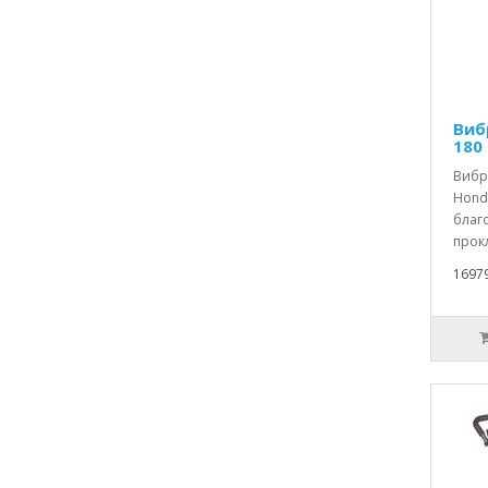
Виб
180
Вибр
Hond
благ
прок
1697