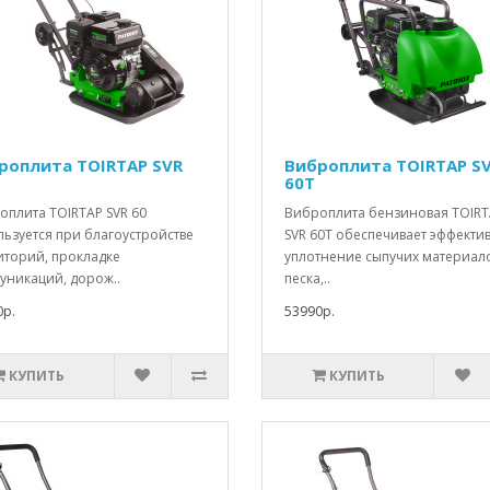
роплита TOIRTAP SVR
Виброплита TOIRTAP S
60T
оплита TOIRTAP SVR 60
Виброплита бензиновая TOIR
льзуется при благоустройстве
SVR 60T обеспечивает эффекти
иторий, прокладке
уплотнение сыпучих материало
уникаций, дорож..
песка,..
0р.
53990р.
КУПИТЬ
КУПИТЬ