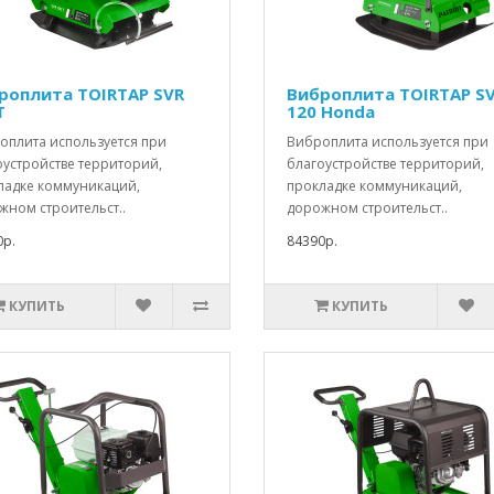
роплита TOIRTAP SVR
Виброплита TOIRTAP S
T
120 Honda
оплита используется при
Виброплита используется при
оустройстве территорий,
благоустройстве территорий,
ладке коммуникаций,
прокладке коммуникаций,
жном строительст..
дорожном строительст..
0р.
84390р.
КУПИТЬ
КУПИТЬ