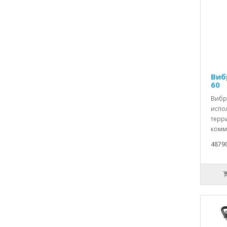
Виб
60
Вибр
испо
терр
комм
4879