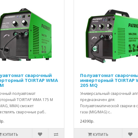
уавтомат сварочный
Полуавтомат сварочн
ерторный TOIRTAP WMA
инверторный TOIRTAP
 M
205 MQ
очный полуавтомат
Универсальный сварочный ап
рторный TOIRTAP WMA 175 M
предназначен для:
/MAG, MMA) сможет
Полуавтоматической сварки в 
ствлять сварочные раб..
газа (MIG/MAG) с..
0р.
24390р.
КУПИТЬ
КУПИТЬ