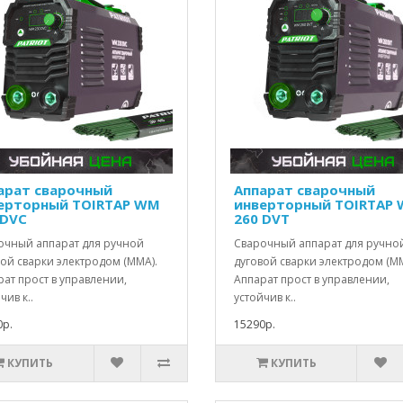
арат сварочный
Аппарат сварочный
ерторный TOIRTAP WM
инверторный TOIRTAP
 DVC
260 DVT
очный аппарат для ручной
Сварочный аппарат для ручно
ой сварки электродом (ММА).
дуговой сварки электродом (ММ
ат прост в управлении,
Аппарат прост в управлении,
чив к..
устойчив к..
0р.
15290р.
КУПИТЬ
КУПИТЬ