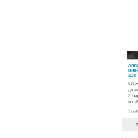
Апп
инв
230
Свар
дугов
Аппар
устой
1329