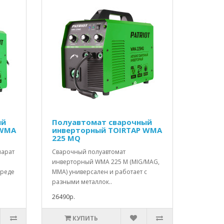
ый
Полуавтомат сварочный
 WMA
инверторный TOIRTAP WMA
225 MQ
парат
Сварочный полуавтомат
инверторный WMA 225 M (MIG/MAG,
среде
MMA) универсален и работает с
разными металлок..
26490р.
КУПИТЬ