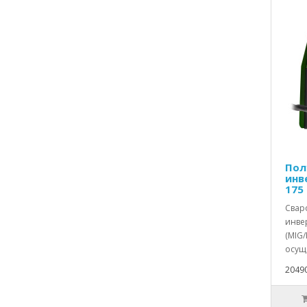
Пол
инв
175
Свар
инве
(MIG
осуще
2049