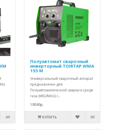
Полуавтомат сварочный
 WM
инверторный TOIRTAP WMA
155 M
й
Универсальный сварочный аппарат
А).
предназначен для:
Полуавтоматической сварки в среде
газа (MIG/MAG) с..
19590р.
КУПИТЬ