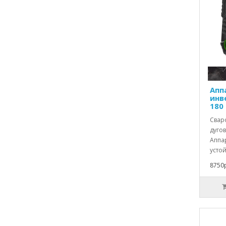
Апп
инв
180
Свар
дугов
Аппар
устой
8750р