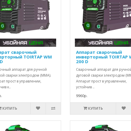
арат сварочный
Аппарат сварочный
ерторный TOIRTAP WM
инверторный TOIRTAP
 D
200 D
очный аппарат для ручной
Сварочный аппарат для ручно
ой сварки электродом (ММА).
дуговой сварки электродом (ММ
ат прост в управлении,
Аппарат прост в управлении,
чив к..
устойчив ..
.
9960р.
КУПИТЬ
КУПИТЬ