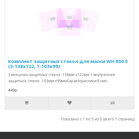
Комплект защитных стекол для маски WH 800 E
(3-138x122, 1-103x99)
3 внешних защитных стекла -138мм x122мм 1 внутреннее
защитное стекло -103мм x99ммХарактеристики:Комп..
449р.
Показано с 1 по 5 из 5 (всего 1 страниц)