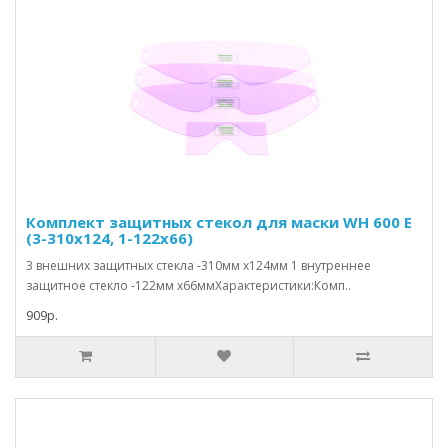
Комплект защитных стекол для маски WH 600 E
(3-310x124, 1-122x66)
3 внешних защитных стекла -310мм x124мм 1 внутреннее
защитное стекло -122мм x66ммХарактеристики:Комп..
909р.