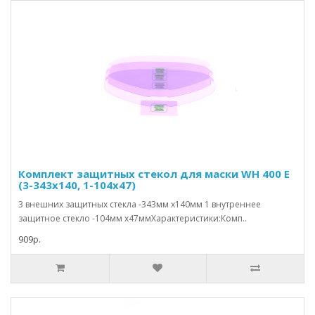
Комплект защитных стекол для маски WH 400 E
(3-343x140, 1-104х47)
3 внешних защитных стекла -343мм x140мм 1 внутреннее
защитное стекло -104мм х47ммХарактеристики:Комп..
909р.