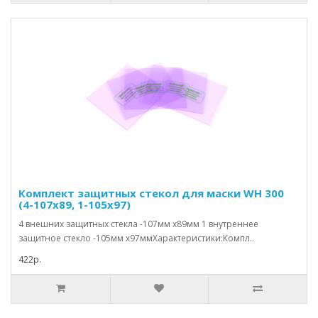
Комплект защитных стекол для маски WH 300
(4-107x89, 1-105x97)
4 внешних защитных стекла -107мм x89мм 1 внутреннее
защитное стекло -105мм x97ммХарактеристики:Компл..
422р.